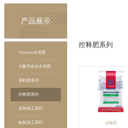
产品展示
控释肥系列
Nutrition水溶肥
大数字农业水溶肥
原料肥系列
控释肥系列
定制加工系列
贴标加工系列
控释肥