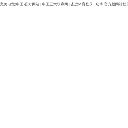
完美电竞(中国)官方网站
|
中国五大联赛网
|
杏运体育登录
|
众博·官方版网站登