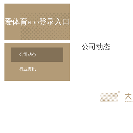
爱体育app登录入口
公司动态
公司动态
行业资讯